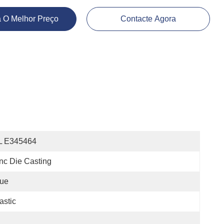
 O Melhor Preço
Contacte Agora
L E345464
nc Die Casting
lue
astic