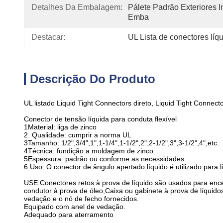
Detalhes Da Embalagem:
Pálete Padrão Exteriores 
Emba
Destacar:
UL Lista de conectores líq
Descrição Do Produto
UL listado Liquid Tight Connectors direto, Liquid Tight Connecto
Conector de tensão líquida para conduta flexível
1Material: liga de zinco
2. Qualidade: cumprir a norma UL
3Tamanho: 1/2",3/4",1",1-1/4",1-1/2",2",2-1/2",3",3-1/2",4",etc.
4Técnica: fundição a moldagem de zinco
5Espessura: padrão ou conforme as necessidades
6.Uso: O conector de ângulo apertado líquido é utilizado para li
USE:Conectores retos à prova de líquido são usados para encerr
condutor à prova de óleo,Caixa ou gabinete à prova de líquido
vedação e o nó de fecho fornecidos.
Equipado com anel de vedação.
Adequado para aterramento