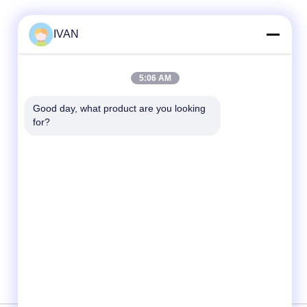
IVAN
Contato rápido
5:06 AM
Telefone
86-574-62690968
Good day, what product are you looking 
for?
E-mail
sales_ivan@zjhengxing.com
Endereço
NENHUMA cidade de Yuyao da cidade de
Moushan da estrada de 100 Jinniu, Zhejiang
Provice, China