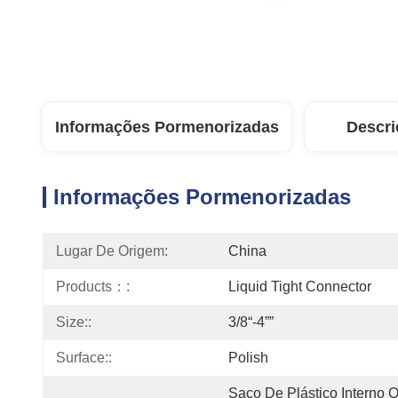
Informações Pormenorizadas
Descri
Informações Pormenorizadas
Lugar De Origem:
China
Products：:
Liquid Tight Connector
Size::
3/8“-4””
Surface::
Polish
Saco De Plástico Interno 