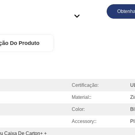
Obtenha
ção Do Produto
Certificação:
U
Material::
Zi
Color:
B
Accessory::
Pl
Ou Caixa De Carton+ + 