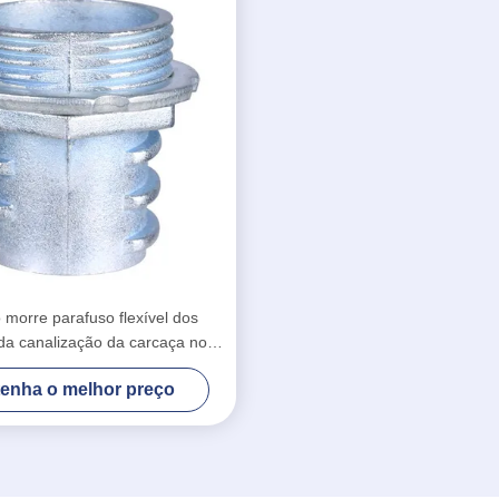
 morre parafuso flexível dos
da canalização da carcaça nos
es do cabo flexível lustrados
enha o melhor preço