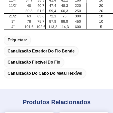
11/4”
34,7
35,3
41,4
42,2
180
20
11/2”
40
40,7
47,4
48,3
220
20
2"
50,8
51,6
59,4
60,3
250
20
21/2"
63
63,6
72,1
73
300
10
3"
78
78,7
87,9
88,9
450
10
4"
101,6
102,6
113,2
114,3
600
5
Etiquetas:
Canalização Exterior Do Fio Bonde
Canalização Flexível Do Fio
Canalização Do Cabo Do Metal Flexível
Produtos Relacionados