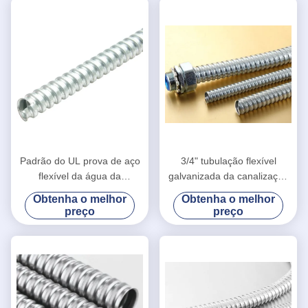
Padrão do UL prova de aço
3/4" tubulação flexível
flexível da água da
galvanizada da canalização
mangueira da canalização
do metal, aprovação do GV
Obtenha o melhor
Obtenha o melhor
elétrica flexível de 1
da mangueira do metal
preço
preço
polegada
flexível