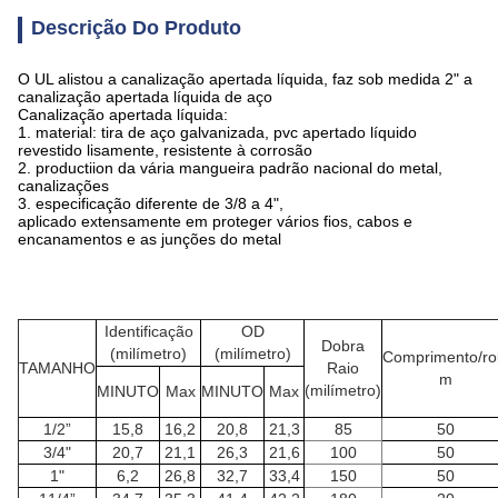
Descrição Do Produto
O UL alistou a canalização apertada líquida, faz sob medida 2" a
canalização apertada líquida de aço
Canalização apertada líquida:
1.
material: tira de aço galvanizada, pvc apertado líquido
revestido lisamente, resistente à corrosão
2.
productiion da vária mangueira padrão nacional do metal,
canalizações
3.
especificação diferente de 3/8 a 4",
aplicado extensamente em proteger vários fios, cabos e
encanamentos e as junções do metal
Identificação
OD
Dobra
(milímetro)
(milímetro)
Comprimento/ro
TAMANHO
Raio
m
(milímetro)
MINUTO
Max
MINUTO
Max
1/2”
15,8
16,2
20,8
21,3
85
50
3/4"
20,7
21,1
26,3
21,6
100
50
1"
6,2
26,8
32,7
33,4
150
50