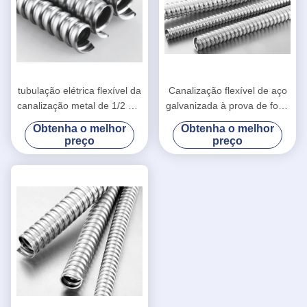
tubulação elétrica flexível da
Canalização flexível de aço
canalização metal de 1/2 do”
galvanizada à prova de fogo
para o equipamento do
do mergulho quente
Obtenha o melhor
Obtenha o melhor
metro do trilho de alta
mangueira flexível de 1
preço
preço
velocidade
polegada