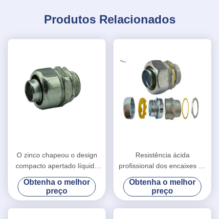
Produtos Relacionados
O zinco chapeou o design
Resistência ácida
compacto apertado líquido
profissional dos encaixes do
do conector dos encaixes 2
ferro maleável/de encaixes
Obtenha o melhor
Obtenha o melhor
do ferro maleável
de tubulação ferro maleável
preço
preço