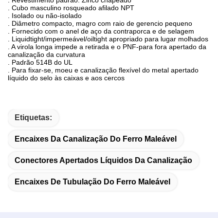
. Revestimento padrão: Zinco chapeado
. Cubo masculino rosqueado afilado NPT
. Isolado ou não-isolado
. Diâmetro compacto, magro com raio de gerencio pequeno
. Fornecido com o anel de aço da contraporca e de selagem
. Liquidtight/impermeável/oiltight apropriado para lugar molhados
. A virola longa impede a retirada e o PNF-para fora apertado da
canalização da curvatura
. Padrão 514B do UL
. Para fixar-se, moeu e canalização flexível do metal apertado
líquido do selo às caixas e aos cercos
Etiquetas:
Encaixes Da Canalização Do Ferro Maleável
Conectores Apertados Líquidos Da Canalização
Encaixes De Tubulação Do Ferro Maleável