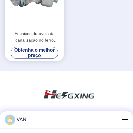
Encaixes duráveis da
canalização do ferro
maleável, estrutura da
Obtenha o melhor
empresa do encaixe da
preço
canalização de 45 graus
Redes Sociais
IVAN