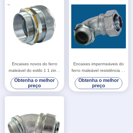
Encaixes novos do ferro
Encaixes impermeáveis do
maleável do estilo 1 1 zinco
ferro maleável resistência de
apertado líquido do conector
fogo apertada líquida do
Obtenha o melhor
Obtenha o melhor
2 chapeado
conector de 90 graus
preço
preço