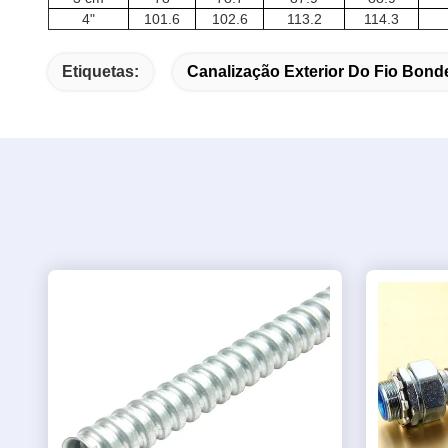
4"
101.6
102.6
113.2
114.3
Etiquetas:
Canalização Exterior Do Fio Bond