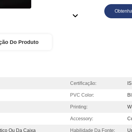
Obtenha
ção Do Produto
Certificação:
I
PVC Color:
Bl
Printing:
Wo
Accessory:
Co
tico Ou Da Caixa
Habilidade Da Fonte:
U