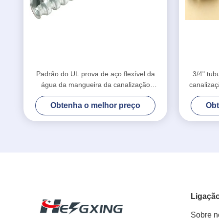
Padrão do UL prova de aço flexível da
3/4" tub
água da mangueira da canalização
canaliza
elétrica flexível de 1 polegada
da ma
Obtenha o melhor preço
Obt
Ligação
Sobre n