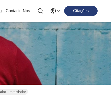
g
Contacte-Nos
Citações
cabo - retardador