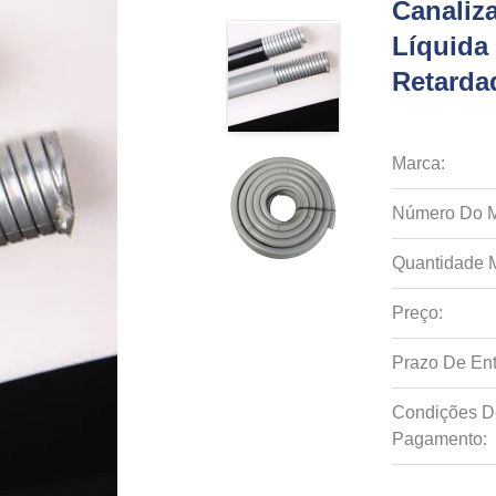
Canaliza
Líquida
Retarda
Marca:
Número Do M
Quantidade 
Preço:
Prazo De Ent
Condições D
Pagamento: