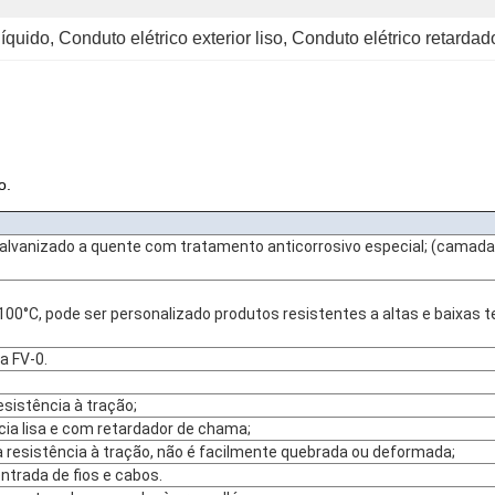
líquido
, 
Conduto elétrico exterior liso
, 
Conduto elétrico retarda
o.
alvanizado a quente com tratamento anticorrosivo especial; (camada
00°C, pode ser personalizado produtos resistentes a altas e baixas 
a FV-0.
sistência à tração;
ia lisa e com retardador de chama;
 resistência à tração, não é facilmente quebrada ou deformada;
entrada de fios e cabos.