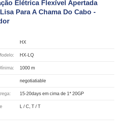
ção Elétrica Flexível Apertada
 Lisa Para A Chama Do Cabo -
dor
HX
odelo:
HX-LQ
Mínima:
1000 m
negotiatiable
rega:
15-20days em cima de 1* 20GP
e
L / C, T / T