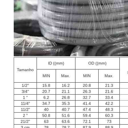
ID ((mm)
OD ((mm)
Tamanho
MIN
Max.
MIN
Max.
1/2"
15.8
16.2
20.8
21.3
3/4"
20.7
21.1
26.3
21.6
1 "
6.2
26.8
32.7
33.4
11/4"
34.7
35.3
41.4
42.2
11/2"
40
40.7
47.4
48.3
2 "
50.8
51.6
59.4
60.3
21/2"
63
63.6
72.1
73
3 cm
78
78.7
87.9
88.9