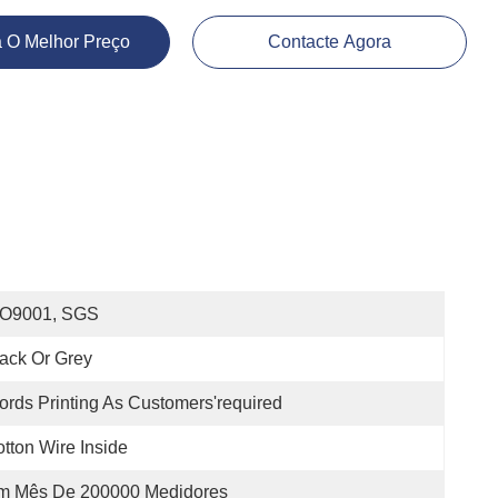
 O Melhor Preço
Contacte Agora
SO9001, SGS
ack Or Grey
rds Printing As Customers'required
tton Wire Inside
m Mês De 200000 Medidores