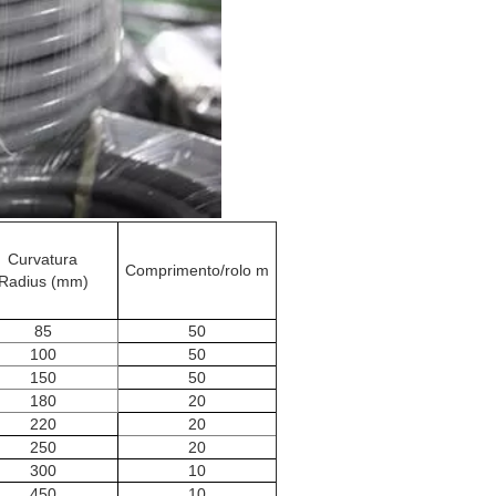
Curvatura
Comprimento/rolo m
Radius (mm)
85
50
100
50
150
50
180
20
220
20
250
20
300
10
450
10