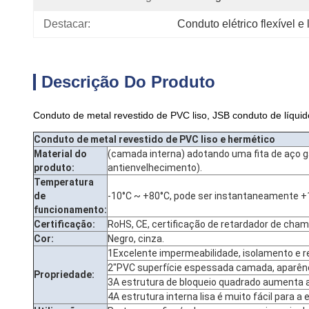
Destacar:
Conduto elétrico flexível e 
Descrição Do Produto
Conduto de metal revestido de PVC liso, JSB conduto de líquid
Conduto de metal revestido de PVC liso e hermético
Material do
(camada interna) adotando uma fita de aço g
produto:
antienvelhecimento).
Temperatura
de
-10°C ~ +80°C, pode ser instantaneamente +1
funcionamento:
Certificação:
RoHS, CE, certificação de retardador de cham
Cor:
Negro, cinza.
1Excelente impermeabilidade, isolamento e re
2"PVC superfície espessada camada, aparênc
Propriedade:
3A estrutura de bloqueio quadrado aumenta a
4A estrutura interna lisa é muito fácil para a 