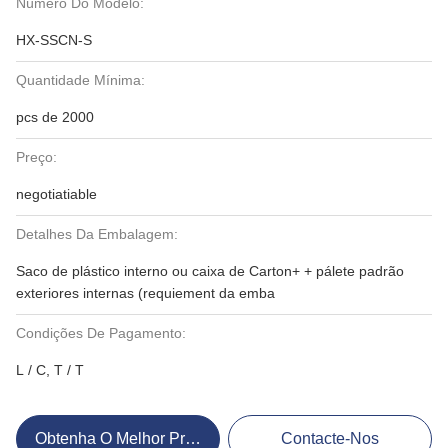
Número Do Modelo:
HX-SSCN-S
Quantidade Mínima:
pcs de 2000
Preço:
negotiatiable
Detalhes Da Embalagem:
Saco de plástico interno ou caixa de Carton+ + pálete padrão
exteriores internas (requiement da emba
Condições De Pagamento:
L / C, T / T
Obtenha O Melhor Preço
Contacte-Nos