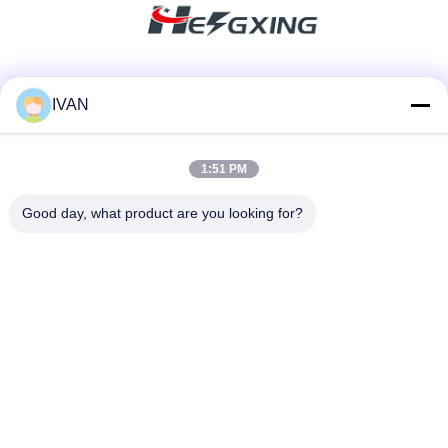
Redes Sociais
IVAN
1:51 PM
Contato rápido
Good day, what product are you looking for?
Telefone
86-574-62690968
E-mail
sales_ivan@zjhengxing.com
Endereço
NENHUMA cidade de Yuyao da cidade de Moushan da
estrada de 100 Jinniu, Zhejiang Provice, China