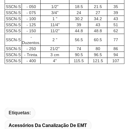
SSCN-S
- 050
1/2"
18.5
21.5
35
SSCN-S
- 075
3/4"
24
27
39
SSCN-S
- 100
1 "
30.2
34.2
43
SSCN-S
- 125
11/4"
39
43
51
SSCN-S
- 150
11/2"
44.8
48.8
62
-
SSCN-S
2 "
56.5
60.5
77
Duzentos.
SSCN-S
- 250
21/2"
74
80
86
SSCN-S
- Trinta.
3 cm
90.5
96.5
94
SSCN-S
- 400
4"
115.5
121.5
107
Etiquetas:
Acessórios Da Canalização De EMT