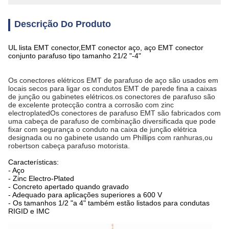
Descrição Do Produto
UL lista EMT conector,EMT conector aço, aço EMT conector
conjunto parafuso tipo tamanho 21/2 "-4"
Os conectores elétricos EMT de parafuso de aço são usados em
locais secos para ligar os condutos EMT de parede fina a caixas
de junção ou gabinetes elétricos.os conectores de parafuso são
de excelente protecção contra a corrosão com zinc
electroplatedOs conectores de parafuso EMT são fabricados com
uma cabeça de parafuso de combinação diversificada que pode
fixar com segurança o conduto na caixa de junção elétrica
designada ou no gabinete usando um Phillips com ranhuras,ou
robertson cabeça parafuso motorista.
Características:
- Aço
- Zinc Electro-Plated
- Concreto apertado quando gravado
- Adequado para aplicações superiores a 600 V
- Os tamanhos 1/2 "a 4" também estão listados para condutas
RIGID e IMC