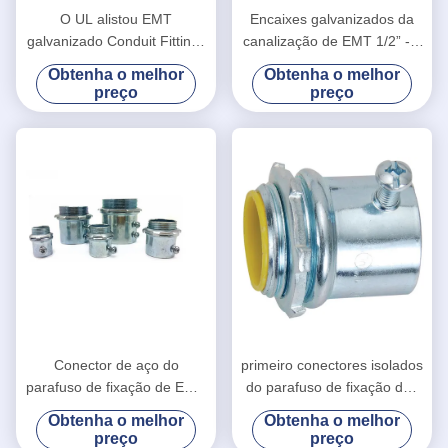
O UL alistou EMT
Encaixes galvanizados da
galvanizado Conduit Fittings
canalização de EMT 1/2” - 4
EMT Set Screw Coupling
tipo do parafuso de fixação
Obtenha o melhor
Obtenha o melhor
1/2” - 4"
do acoplamento da
preço
preço
polegada EMT
Conector de aço do
primeiro conectores isolados
parafuso de fixação de EMT,
do parafuso de fixação dos
tipo isolado da canalização
encaixes da canalização de
Obtenha o melhor
Obtenha o melhor
de EMT encaixes bondes
Emt da classe amarelo à
preço
preço