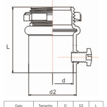
Gato
Tamanho
D
D2
L