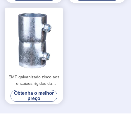
prova d'água
EMT galvanizado zinco aos
encaixes rígidos da
canalização, conectores de
Obtenha o melhor
aço da tubulação de EMT
preço